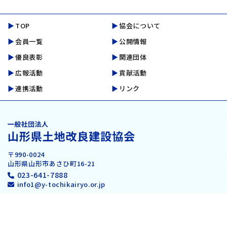
TOP
協会について
会員一覧
公開情報
優良表彰
関連団体
広報活動
貢献活動
連携活動
リンク
〒990-0024
山形県山形市あさひ町16-21
023-641-7888
info1@y-tochikairyo.or.jp
入会のご案内
会員専用ログイン